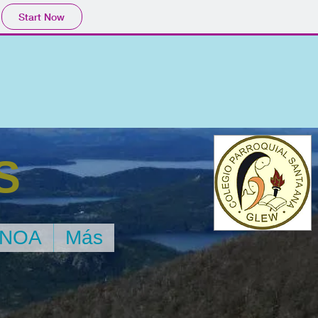
Start Now
S
NOA
Más