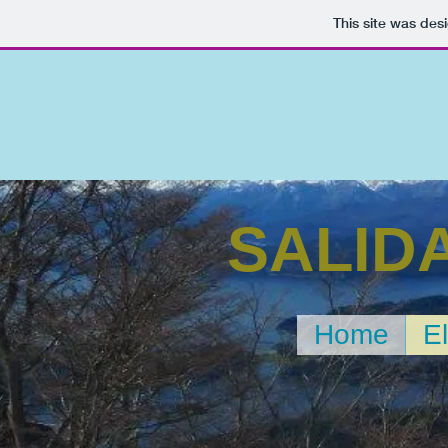
This site was des
SALID
Home
El