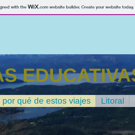
igned with the
.com
website builder. Create your website today.
AS EDUCATIVA
 por qué de estos viajes
Litoral